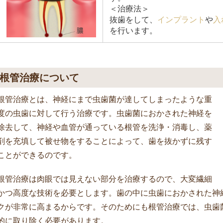
＜治療法＞
抜歯をして、
インプラント
や
入
を行います。
根管治療について
根管治療とは、神経にまで虫歯菌が達してしまったような重
度の虫歯に対して行う治療です。虫歯菌におかされた神経を
除去して、神経や血管が通っている根管を洗浄・消毒し、薬
剤を充填して被せ物をすることによって、歯を抜かずに残す
ことができるのです。
根管治療は肉眼では見えない部分を治療するので、大変繊細
かつ高度な技術を必要とします。歯の中に虫歯におかされた神
クが非常に高まるからです。そのためにも根管治療では、虫歯
的に取り除く必要があります。