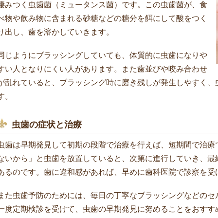
棲みつく虫歯菌（ミュータンス菌）です。この虫歯菌が、食
べ物や飲み物に含まれる砂糖などの糖分を餌にして酸をつく
り出し、歯を溶かしていきます。
同じようにブラッシングしていても、体質的に虫歯になりや
すい人となりにくい人があります。また歯並びや咬み合わせ
が乱れていると、ブラッシング時に磨き残しが発生しやすく、
す。
虫歯の症状と治療
虫歯は早期発見して初期の段階で治療を行えば、短期間で治療
ないから」と虫歯を放置していると、次第に進行していき、最
あるのです。歯に違和感があれば、早めに歯科医院で診察を受
また虫歯予防のためには、毎日の丁寧なブラッシングなどのセ
一度定期検診を受けて、虫歯の早期発見に努めることをおすす