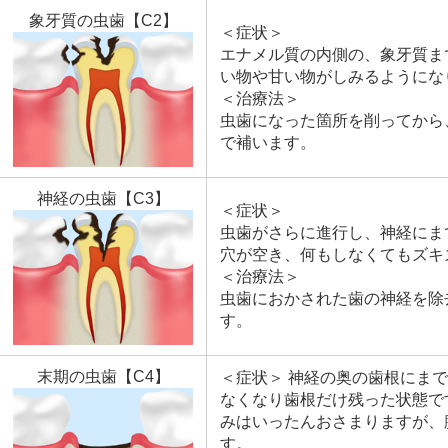
象牙質の虫歯【C2】
＜症状＞
エナメル質の内側の、象牙質ま
い物や甘い物がしみるようにな
＜治療法＞
虫歯になった箇所を削ってから
で補います。
神経の虫歯【C3】
＜症状＞
虫歯がさらに進行し、神経にま
穴が空き、何もしなくてもズキ
＜治療法＞
虫歯におかされた歯の神経を除
す。
末期の虫歯【C4】
＜症状＞ 神経の奥の歯根にま
なくなり歯根だけ残った状態で
みはいったんおさまりますが、
す。