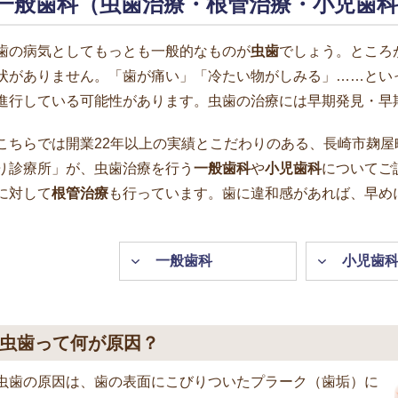
一般歯科（虫歯治療・根管治療・小児歯科
歯の病気としてもっとも一般的なものが
虫歯
でしょう。ところ
状がありません。「歯が痛い」「冷たい物がしみる」……とい
進行している可能性があります。虫歯の治療には早期発見・早
こちらでは開業22年以上の実績とこだわりのある、長崎市麹
り診療所」が、虫歯治療を行う
一般歯科
や
小児歯科
についてご
に対して
根管治療
も行っています。歯に違和感があれば、早め
一般歯科
小児歯
虫歯って何が原因？
虫歯の原因は、歯の表面にこびりついたプラーク（歯垢）に