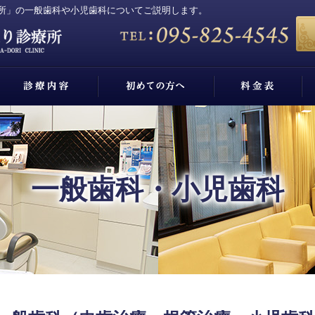
所」の一般歯科や小児歯科についてご説明します。
咬み合せ治療
顎関節症治療
審美治療・ホワイトニング
矯正歯科
歯周病治療
インプラント治療
入れ歯（義歯）治療
口腔外科
一般歯科（虫歯・根管・小児治歯科）
一般歯科・小児歯科